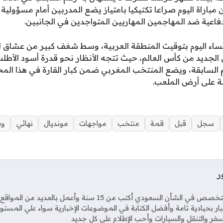
مباراة اليوم صراعا تكتيكيا بامتياز يضع المدربين أمام مسؤولية
دفاعية ضد المهاجمين المهاريين المتواجدين في الجانبين.
ساء اليوم بتوقيت المنطقة العربية، وسط شغف كبير من عشاق ا
 الجديد من كأس العالم، حيث تتجه الأنظار نحو قدرة أسود الأطل
 السابقة، ويضع المنتخب المغربي ضمن كبار القارة في هذا المحف
لة على أرض الملعب.
سجل
قبل
قمة
منتخب
مواجهات
مونديال
نهائي
وف
ر
Soci
صحفي متخصص في الشأن السعودي أكتب من 15 سنة وأعمل بال
خبار بحيادية تامة وأفضل الكتابة في الموضوعات الإخبارية سواء علي المستو
فر والتنقل والسيارات وأحب الإطلاع على كل جديد