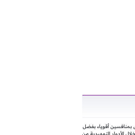
ق بمنافسين أقوياء بفضل
لال الأدوار التمهيدية من