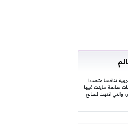
لم
وية تنافسا متجددا
ت سابقة تباينت فيها
ر، والتي انتهت لصالح