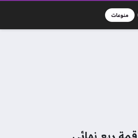
منوعات
مة ربع نهائي