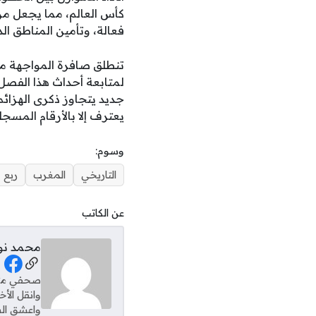
كأس العالم، مما يجعل من 
فعالة، وتأمين المناطق ال
تنطلق صافرة المواجهة م
لمتابعة أحداث هذا الفصل
جديد يتجاوز ذكرى الهزائم
يعترف إلا بالأرقام المسج
وسوم:
التاريخي
المغرب
ربع
عن الكاتب
محمد نو
al Links
وانقل الأ
واعشق الس