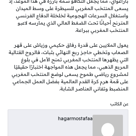
باراغواي، مما يجعل التكافؤ سمة بارزة في هذا الموعد، إذ
يسعى المنتخب المغربي للسيطرة على وسط الميدان
واستغلال السرعات الهجومية لخلخلة الدفاع الفرنسي
المترنح أحيانًا تحت الضغط العالي الذي يمارسه لاعبو
المنتخب المغربي ببراعة.
يعول الملايين على قدرة رفاق حكيمي وزياش على قهر
الصعاب وتخطي حاجز ربع النهائي بثبات، فالروح القتالية
التي يظهرها المنتخب المغربي تمنح الأمل في بلوغ
المربع الذهبي، مما يجعل هذه المواجهة اختبارًا حقيقيًا
لمشروع رياضي طموح يسعى لوضع المنتخب المغربي
على قمة هرم كرة القدم العالمية بفضل العمل الجماعي
المنضبط وتفاني العناصر الشابة.
عن الكاتب
hagarmostafaa