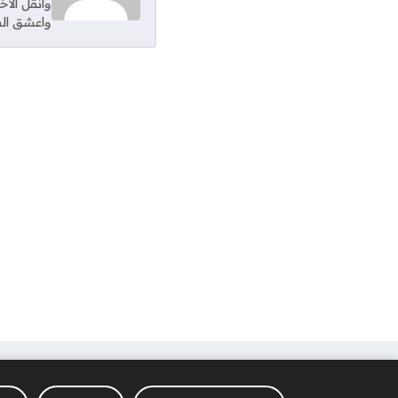
وانقل الأ
واعشق الس