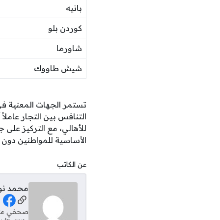
بانيه
كوردن بلو
شاورما
شيش طاووك
للأهالي، مع التركيز على
الأساسية للمواطنين دون ع
عن الكاتب
محمد نو
al Links