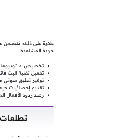
علاوة على ذلك، تتضمن عم
جودة المشاهدة:
تخصيص استوديوهات تح
تفعيل تقنية البث فائ
توفير تعليق صوتي متع
تقديم إحصائيات حية ح
رصد ردود الأفعال ال
تطلعات 