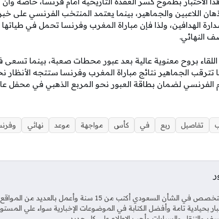
ا الاختبار بطموح كسر العقدة التاريخية أمام فرنسا، خاصة وأ
ي أذهان اللاعبين والجماهير، بينما يعتمد المنتخب الفرنسي على خب
رة الهدافين، ولذا فإن مباراة المغرب وفرنسا تحمل في طياتها 
ف النهائي.
لقاء بروح معنوية عالية بعد عبور محطات صعبة، بينما تسعى فر
تترقب الجماهير نتائج مباراة المغرب وفرنسا ستتجه الأنظار نح
الفرنسي لضمان بطاقة العبور نحو المربع الذهبي في محفل عال
ب
تفاصيل
ربع
في
كأس
مواجهة
موعد
نهائي
وفرنس
ر
Soci
صحفي متخصص في الشأن السعودي أكتب من 15 سنة وأعمل بال
خبار بحيادية تامة وأفضل الكتابة في الموضوعات الإخبارية سواء علي المستو
فر والتنقل والسيارات وأحب الإطلاع على كل جديد