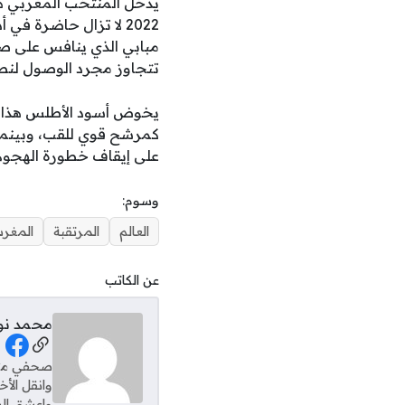
يدخل المنتخب المغربي هذ
2022 لا تزال حاضرة ف
مبابي الذي ينافس على صدا
تتجاوز مجرد الوصول لنص
يخوض أسود الأطلس هذا ال
كمرشح قوي للقب، وبينما 
على إيقاف خطورة الهجوم 
وسوم:
العالم
المرتقبة
المغر
عن الكاتب
محمد نو
al Links
وانقل الأ
واعشق الس