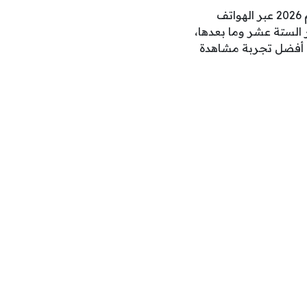
تتيح منصة تود الرسمية للمتابعين فرصة الاستمتاع بتجربة بث مباشر مباريات كأس العالم 2026 عبر الهواتف
 الستة عشر وما بعدها،
ق أفضل تجربة مشاهدة