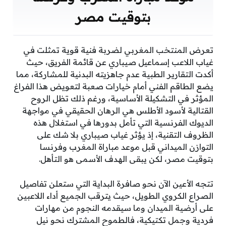
بتوقيت مصر
تعرض المنتخب المغربي لضربة فنية قوية تمثلت في
غياب اللاعب إسماعيل صيباري عن قائمة الفريق، حيث
أكدت التقارير الطبية عدم جاهزيته البدنية للمشاركة، مما
يضع الطاقم الفني أمام خيارات صعبة لتعويض هذا الفراغ
المؤثر في التشكيلة الأساسية، ورغم ذلك تظل الروح
القتالية لأسود الأطلس هي الرهان الحقيقي في مواجهة
الديوك الفرنسية التي تأمل بدورها في استغلال هذه
الظروف التقنية، إذ يؤثر غياب صيباري بلا شك على
التوازن الميداني قبل موعد مباراة المغرب وفرنسا
بتوقيت مصر، لكن يبقى الهدف الأسمى هو التأهل.
تتجه الأعين الآن نحو صافرة البداية التي ستعلن تفاصيل
الصراع الكروي الطويل، حيث يترقب الجميع أداء اللاعبين
على أرضية الميدان وما سيقدمه النجوم من مهارات
فردية وجمل تكتيكية، فالطموح المشترك نحو نيل