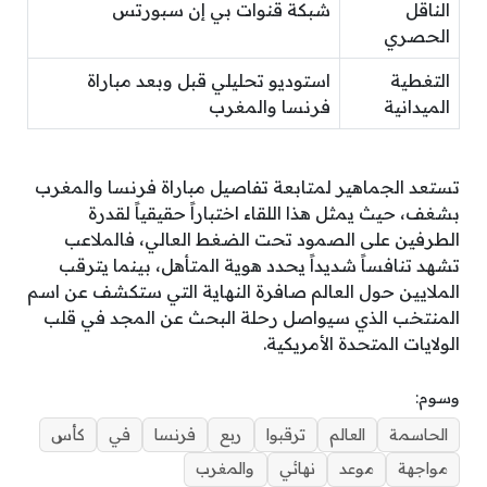
الناقل
شبكة قنوات بي إن سبورتس
الحصري
التغطية
استوديو تحليلي قبل وبعد مباراة
الميدانية
فرنسا والمغرب
تستعد الجماهير لمتابعة تفاصيل مباراة فرنسا والمغرب
بشغف، حيث يمثل هذا اللقاء اختباراً حقيقياً لقدرة
الطرفين على الصمود تحت الضغط العالي، فالملاعب
تشهد تنافساً شديداً يحدد هوية المتأهل، بينما يترقب
الملايين حول العالم صافرة النهاية التي ستكشف عن اسم
المنتخب الذي سيواصل رحلة البحث عن المجد في قلب
الولايات المتحدة الأمريكية.
وسوم:
الحاسمة
العالم
ترقبوا
ربع
فرنسا
في
كأس
مواجهة
موعد
نهائي
والمغرب