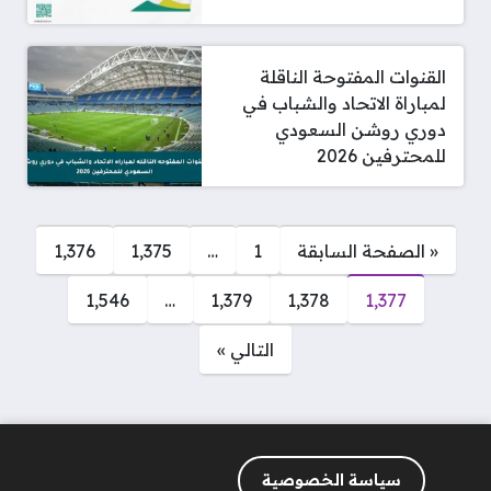
القنوات المفتوحة الناقلة
لمباراة الاتحاد والشباب في
دوري روشن السعودي
للمحترفين 2026
صفحات:
« الصفحة السابقة
1
…
1٬375
1٬376
1٬546
…
1٬379
1٬378
1٬377
التالي »
سياسة الخصوصية