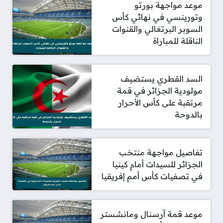
موعد مواجهة بورتو
وتورينسي في نهائي كأس
السوبر البرتغالي والقنوات
الناقلة للمباراة
السد القطري يستضيف
مولودية الجزائر في قمة
مرتقبة على كأس الأحرار
بالدوحة
تفاصيل مواجهة منتخب
الجزائر للسيدات أمام كينيا
في تصفيات كأس أمم إفريقيا
موعد قمة آرسنال ومانشستر