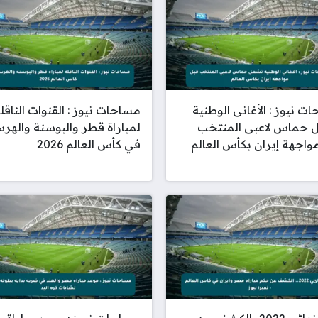
ت نيوز : الأغانى الوطنية
مساحات نيوز : القنوات الناقل
 حماس لاعبى المنتخب
لمباراة قطر والبوسنة واله
واجهة إيران بكأس العالم
في كأس العالم 2026