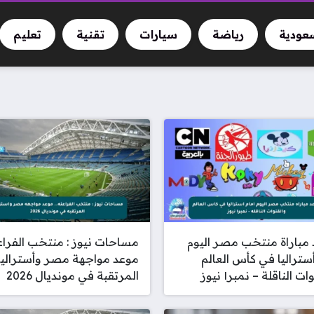
سعودية
رياضة
سيارات
تقنية
تعليم
مباراة منتخب مصر اليوم
مساحات نيوز : منتخب الفراعن
أستراليا في كأس العالم
موعد مواجهة مصر وأستراليا
ت الناقلة – نمبر١ نيوز
المرتقبة في مونديال 2026