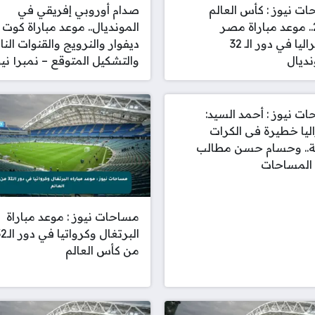
ت نيوز : كأس العالم
صدام أوروبي إفريقي في
2026.. موعد مباراة مصر
المونديال.. موعد مباراة كوت
وأستراليا في دور الـ 32
ديفوار والنرويج والقنوات النا
نديال
والتشكيل المتوقع – نمبر١ نيوز
ت نيوز : أحمد السيد:
ليا خطيرة فى الكرات
تة.. وحسام حسن مطالب
 المساحات
مساحات نيوز : موعد مباراة
البرتغال وكرواتيا 
من كأس العالم