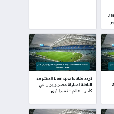
قلة
تردد قناة bein sports المفتوحة
في دور الـ32
الناقلة لمباراة مصر وإيران في
كأس العالم – نمبر١ نيوز